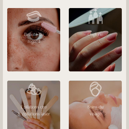
Beauté du
Onglerie
regard
Epilations cire
Soins du
& épilations laser
visage